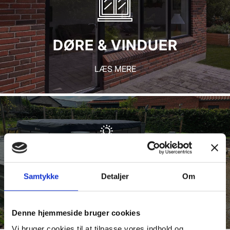
DØRE
&
VINDUER
LÆS MERE
Samtykke
Detaljer
Om
TRÆ­TERRASSER
LÆS MERE
Denne hjemmeside bruger cookies
Vi bruger cookies til at tilpasse vores indhold og