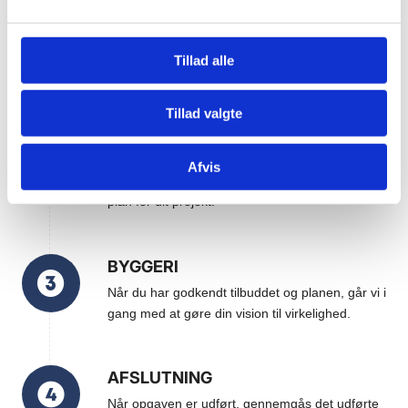
OPSTARTSFASE
Tillad alle
Vi besigtiger dit projekt, hører din vision for
drømmen og ser potientialet.
Tillad valgte
PLANLÆGNING
Afvis
Efter besigtigelsen udarbejder vi et tilbud og en
plan for dit projekt.
BYGGERI
Når du har godkendt tilbuddet og planen, går vi i
gang med at gøre din vision til virkelighed.
AFSLUTNING
Når opgaven er udført, gennemgås det udførte