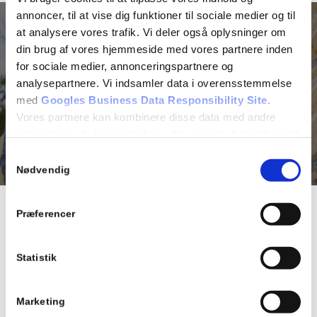
annoncer, til at vise dig funktioner til sociale medier og til
at analysere vores trafik. Vi deler også oplysninger om
din brug af vores hjemmeside med vores partnere inden
for sociale medier, annonceringspartnere og
analysepartnere. Vi indsamler data i overensstemmelse
med
Googles Business Data Responsibility Site
.
RENOVERING
Vores partnere kan kombinere disse data med andre
oplysninger, du har givet dem, eller som de har indsamlet
LÆS MERE
fra din brug af deres tjenester.
Samtykkevalg
Nødvendig
Se Cookie & Privatlivspolitik
her
Præferencer
VORES TILGANG
Statistik
Vi forstår, at alle projekter er forskellige.
Vi arbejder sammen med dig for at sikre, at dine forventninger
Marketing
bliver indfriet.