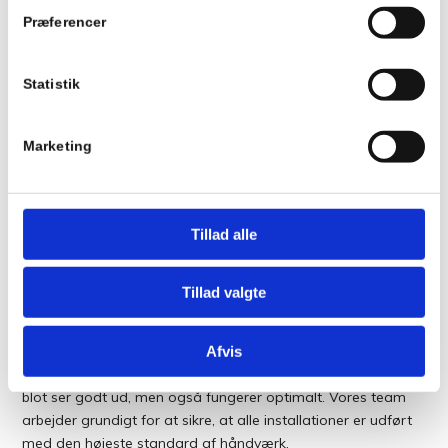
UDSKIFTNING AF DØRE OG
Præferencer
VINDUER
Statistik
Hos Entreprenørhuset ApS tilbyder vi professionel
udskiftning af døre og vinduer med fokus på kvalitet og
Marketing
finish. Vores erfarne håndværkere sørger for, at hele
processen udføres med præcision og omhu – fra den
første opmåling til det afsluttende finisharbejde både
indendørs og udendørs.
Tillad alle
Tillad valgte
PROFESSIONELT
HÅNDVÆRK
Afvis
Vi forstår, hvor vigtig det er at have døre og vinduer, der ikke
blot ser godt ud, men også fungerer optimalt. Vores team
arbejder grundigt for at sikre, at alle installationer er udført
med den højeste standard af håndværk.