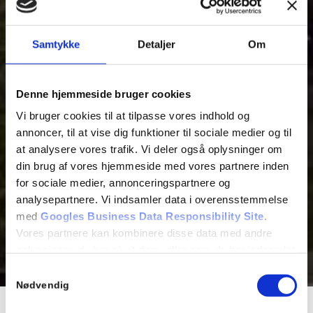
Samtykke
Detaljer
Om
Denne hjemmeside bruger cookies
Vi bruger cookies til at tilpasse vores indhold og
annoncer, til at vise dig funktioner til sociale medier og til
at analysere vores trafik. Vi deler også oplysninger om
din brug af vores hjemmeside med vores partnere inden
for sociale medier, annonceringspartnere og
analysepartnere. Vi indsamler data i overensstemmelse
med
Googles Business Data Responsibility Site
.
Vores partnere kan kombinere disse data med andre
oplysninger, du har givet dem, eller som de har indsamlet
fra din brug af deres tjenester.
Samtykkevalg
Nødvendig
Se Cookie & Privatlivspolitik
her