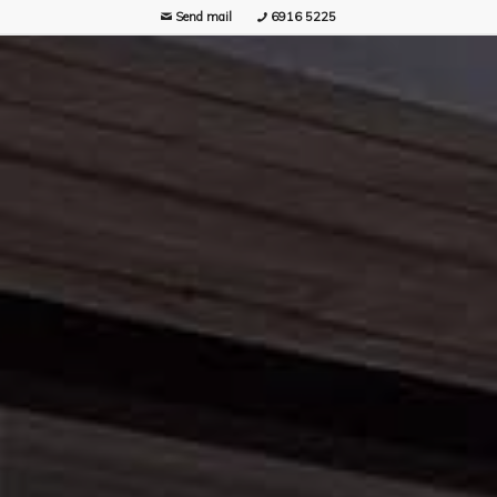
Send mail
6916 5225